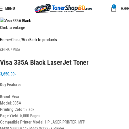
0
MENU
0.00
Click to enlarge
Home
China
Visa
Back to products
CHINA / VISA
Visa 335A Black LaserJet Toner
3,650.00
৳
Key Features
Brand
: Visa
Model
: 335A
Printing Color
: Black
Page Yield
: 5,000 Pages
Compatible Printer Model
: HP LASER PRINTER MFP
M438,M440,M442,M443,W1335X Printer.